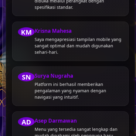
dibuka melalui perangkat dengan
spesifikasi standar.
KM
Krisna Mahesa
Saya mengapresiasi tampilan mobile yang
sangat optimal dan mudah digunakan
sehari-hari.
SN
Surya Nugraha
Platform ini berhasil memberikan
pengalaman yang nyaman dengan
navigasi yang intuitif.
AD
Asep Darmawan
Menu yang tersedia sangat lengkap dan
mudah dipahami oleh pengguna baru.