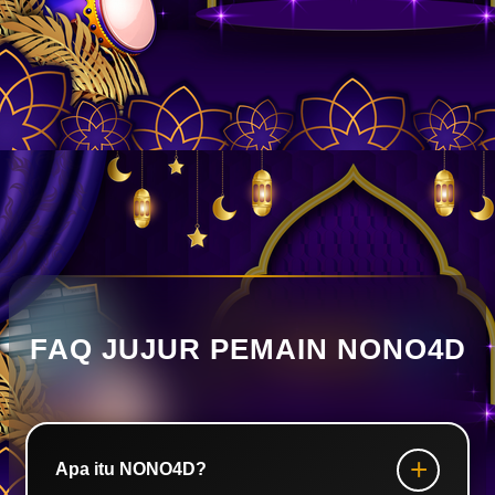
FAQ JUJUR PEMAIN NONO4D
Apa itu NONO4D?