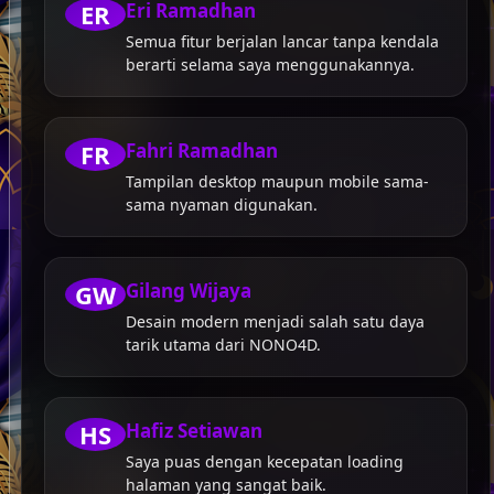
ER
Eri Ramadhan
Semua fitur berjalan lancar tanpa kendala
berarti selama saya menggunakannya.
FR
Fahri Ramadhan
Tampilan desktop maupun mobile sama-
sama nyaman digunakan.
GW
Gilang Wijaya
Desain modern menjadi salah satu daya
tarik utama dari NONO4D.
HS
Hafiz Setiawan
Saya puas dengan kecepatan loading
halaman yang sangat baik.