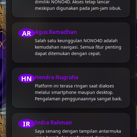
dimiliki NONO4D. Akses tetap lancar
meskipun digunakan pada jam-jam sibuk.
AR
Agus Ramadhan
Salah satu keunggulan NONO4D adalah
kemudahan navigasi. Semua fitur penting
dapat ditemukan dengan cepat.
HN
Hendra Nugraha
Platform ini terasa ringan saat diakses
melalui smartphone maupun desktop.
Pengalaman penggunaannya sangat baik.
IR
Indra Rahman
Saya senang dengan tampilan antarmuka