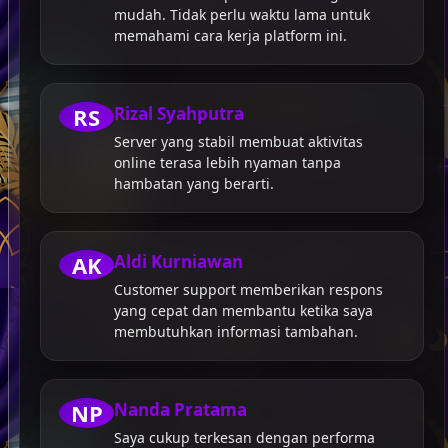
mudah. Tidak perlu waktu lama untuk
memahami cara kerja platform ini.
RS
Rizal Syahputra
Server yang stabil membuat aktivitas
online terasa lebih nyaman tanpa
hambatan yang berarti.
AK
Aldi Kurniawan
Customer support memberikan respons
yang cepat dan membantu ketika saya
membutuhkan informasi tambahan.
NP
Nanda Pratama
Saya cukup terkesan dengan performa