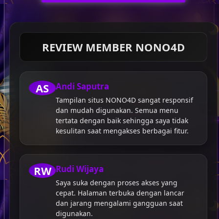
REVIEW MEMBER NONO4D
AS
Andi Saputra
Tampilan situs NONO4D sangat responsif
dan mudah digunakan. Semua menu
tertata dengan baik sehingga saya tidak
kesulitan saat mengakses berbagai fitur.
RW
Rudi Wijaya
Saya suka dengan proses akses yang
cepat. Halaman terbuka dengan lancar
dan jarang mengalami gangguan saat
digunakan.