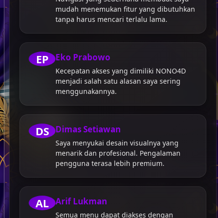
mudah menemukan fitur yang dibutuhkan
tanpa harus mencari terlalu lama.
EP
Eko Prabowo
Kecepatan akses yang dimiliki NONO4D
menjadi salah satu alasan saya sering
menggunakannya.
DS
Dimas Setiawan
Saya menyukai desain visualnya yang
menarik dan profesional. Pengalaman
pengguna terasa lebih premium.
AL
Arif Lukman
Semua menu dapat diakses dengan