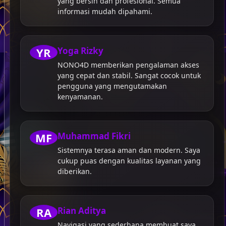
yang bersih dan profesional. Semua
informasi mudah dipahami.
YR
Yoga Rizky
NONO4D memberikan pengalaman akses
yang cepat dan stabil. Sangat cocok untuk
pengguna yang mengutamakan
kenyamanan.
MF
Muhammad Fikri
Sistemnya terasa aman dan modern. Saya
cukup puas dengan kualitas layanan yang
diberikan.
RA
Rian Aditya
Navigasi yang sederhana membuat saya